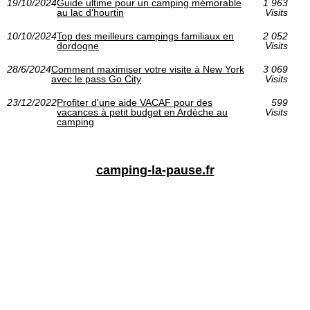
19/10/2024
Guide ultime pour un camping mémorable
1 963
au lac d’hourtin
Visits
10/10/2024
Top des meilleurs campings familiaux en
2 052
dordogne
Visits
28/6/2024
Comment maximiser votre visite à New York
3 069
avec le pass Go City
Visits
23/12/2022
Profiter d'une aide VACAF pour des
599
vacances à petit budget en Ardèche au
Visits
camping
camping-la-pause.fr