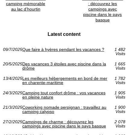
camping mémorable
: découvrez les
au lac d’hourtin
campings avec
piscine dans le pays
basque
Latest content
09/7/2025
Que faire à hyères pendant les vacances ?
1 482
Visits
20/5/2025
Des vacances 3 étoiles avec piscine dans la
1 665
drôme
Visits
13/4/2025
Les meilleurs hébergements en bord de mer
1 782
en charente-maritime
Visits
24/3/2025
Camping tout confort drôme : vos vacances
1 905
en pleine nature
Visits
21/3/2025
Coworking nomade perpignan : travaillez au
1 900
camping calypso
Visits
27/2/2025
Campings de charme : découvrez les
2 078
campings avec piscine dans le pays basque
Visits