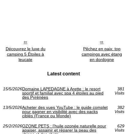
Découvrez le luxe du
Pêchez en paix: top
camping 5 Étoiles à
campings avec étang
leucate
en dordogne
Latest content
15/5/2026
Domaine LAPEDAGNE à Arette : le resort
381
sportif et familial avec spa 4 étoiles au pied
Visits
des Pyrénées
13/5/2026
Acheter des vues YouTube : le guide complet
382
pour gagner en visibilité avec des packs
Visits
ciblés (France ou Monde)
25/2/2026
OZONE PETS : l’huile ozonée naturelle pour
629
apaiser, assainir et réparer la peau des
Visits