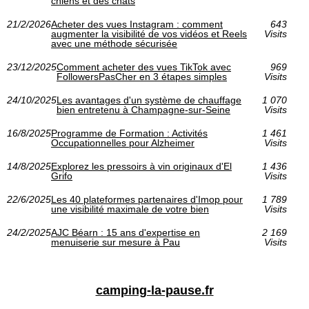
chiens et des chats
21/2/2026
Acheter des vues Instagram : comment
643
augmenter la visibilité de vos vidéos et Reels
Visits
avec une méthode sécurisée
23/12/2025
Comment acheter des vues TikTok avec
969
FollowersPasCher en 3 étapes simples
Visits
24/10/2025
Les avantages d'un système de chauffage
1 070
bien entretenu à Champagne-sur-Seine
Visits
16/8/2025
Programme de Formation : Activités
1 461
Occupationnelles pour Alzheimer
Visits
14/8/2025
Explorez les pressoirs à vin originaux d'El
1 436
Grifo
Visits
22/6/2025
Les 40 plateformes partenaires d'Imop pour
1 789
une visibilité maximale de votre bien
Visits
24/2/2025
AJC Béarn : 15 ans d'expertise en
2 169
menuiserie sur mesure à Pau
Visits
camping-la-pause.fr