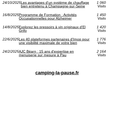
24/10/2025
Les avantages d'un système de chauffage
1 060
bien entretenu à Champagne-sur-Seine
Visits
16/8/2025
Programme de Formation : Activités
1 450
Occupationnelles pour Alzheimer
Visits
14/8/2025
Explorez les pressoirs à vin originaux d'El
1 420
Grifo
Visits
22/6/2025
Les 40 plateformes partenaires d'Imop pour
1 776
une visibilité maximale de votre bien
Visits
24/2/2025
AJC Béarn : 15 ans d'expertise en
2 164
menuiserie sur mesure à Pau
Visits
camping-la-pause.fr