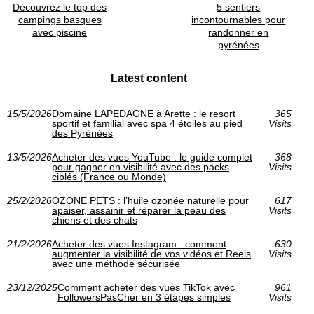
Découvrez le top des
5 sentiers
campings basques
incontournables pour
avec piscine
randonner en
pyrénées
Latest content
15/5/2026
Domaine LAPEDAGNE à Arette : le resort
365
sportif et familial avec spa 4 étoiles au pied
Visits
des Pyrénées
13/5/2026
Acheter des vues YouTube : le guide complet
368
pour gagner en visibilité avec des packs
Visits
ciblés (France ou Monde)
25/2/2026
OZONE PETS : l’huile ozonée naturelle pour
617
apaiser, assainir et réparer la peau des
Visits
chiens et des chats
21/2/2026
Acheter des vues Instagram : comment
630
augmenter la visibilité de vos vidéos et Reels
Visits
avec une méthode sécurisée
23/12/2025
Comment acheter des vues TikTok avec
961
FollowersPasCher en 3 étapes simples
Visits