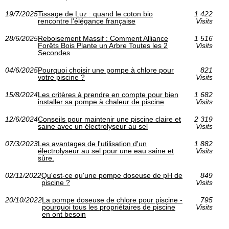
19/7/2025
Tissage de Luz : quand le coton bio
1 422
rencontre l'élégance française
Visits
28/6/2025
Reboisement Massif : Comment Alliance
1 516
Forêts Bois Plante un Arbre Toutes les 2
Visits
Secondes
04/6/2025
Pourquoi choisir une pompe à chlore pour
821
votre piscine ?
Visits
15/8/2024
Les critères à prendre en compte pour bien
1 682
installer sa pompe à chaleur de piscine
Visits
12/6/2024
Conseils pour maintenir une piscine claire et
2 319
saine avec un électrolyseur au sel
Visits
07/3/2023
Les avantages de l'utilisation d'un
1 882
électrolyseur au sel pour une eau saine et
Visits
sûre.
02/11/2022
Qu'est-ce qu'une pompe doseuse de pH de
849
piscine ?
Visits
20/10/2022
La pompe doseuse de chlore pour piscine -
795
pourquoi tous les propriétaires de piscine
Visits
en ont besoin