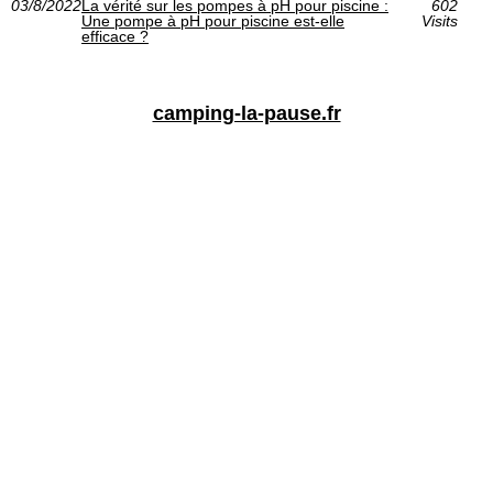
03/8/2022
La vérité sur les pompes à pH pour piscine :
602
Une pompe à pH pour piscine est-elle
Visits
efficace ?
camping-la-pause.fr