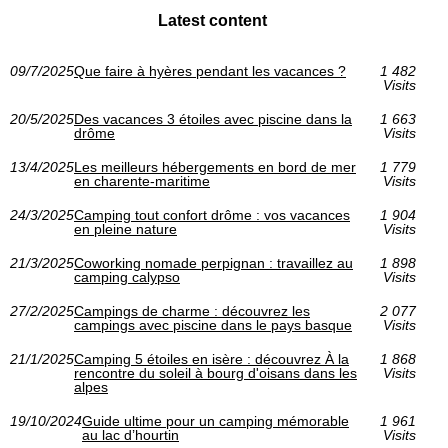
Latest content
09/7/2025
Que faire à hyères pendant les vacances ?
1 482
Visits
20/5/2025
Des vacances 3 étoiles avec piscine dans la
1 663
drôme
Visits
13/4/2025
Les meilleurs hébergements en bord de mer
1 779
en charente-maritime
Visits
24/3/2025
Camping tout confort drôme : vos vacances
1 904
en pleine nature
Visits
21/3/2025
Coworking nomade perpignan : travaillez au
1 898
camping calypso
Visits
27/2/2025
Campings de charme : découvrez les
2 077
campings avec piscine dans le pays basque
Visits
21/1/2025
Camping 5 étoiles en isère : découvrez À la
1 868
rencontre du soleil à bourg d'oisans dans les
Visits
alpes
19/10/2024
Guide ultime pour un camping mémorable
1 961
au lac d’hourtin
Visits