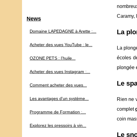
nombreux 
Caramy, l
News
La pl
Domaine LAPEDAGNE à Arette :...
Acheter des vues YouTube : le...
La plongé
écoles d
OZONE PETS : l’huile...
plongée 
Acheter des vues Instagram :...
Le sp
Comment acheter des vues...
Les avantages d'un système...
Rien ne v
complet
Programme de Formation :...
coin mass
Explorez les pressoirs à vin...
Le sno