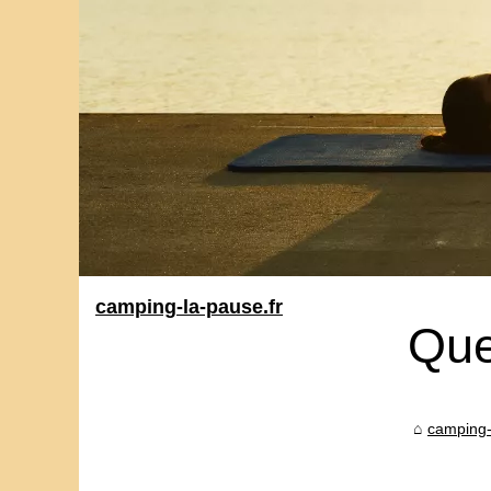
camping-la-pause.fr
Que
camping-