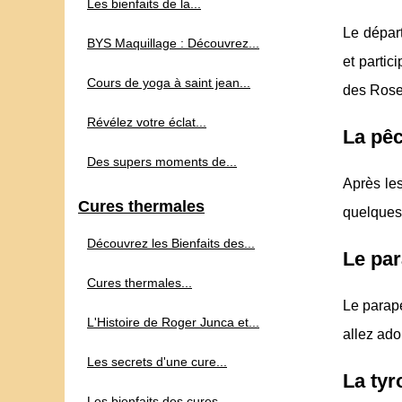
Les bienfaits de la...
Le départ
BYS Maquillage : Découvrez...
et parti
Cours de yoga à saint jean...
des Rose
Révélez votre éclat...
La pê
Des supers moments de...
Après le
Cures thermales
quelques 
Découvrez les Bienfaits des...
Le pa
Cures thermales...
Le parape
L'Histoire de Roger Junca et...
allez ador
Les secrets d'une cure...
La tyr
Les bienfaits des cures...