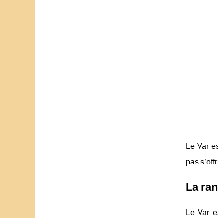
Le Var es
pas s’off
La ra
Le Var es