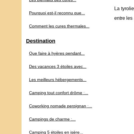
La tyroli
Pourquoi est-il reconnu que...
entre les
Comment les cures thermales...
Destination
Que faire à hyères pendant...
Des vacances 3 étoiles avec...
Les meilleurs hébergements...
Camping tout confort drôme :...
Coworking nomade perpignan :...
Campings de charme :...
Camping 5 étoiles en isère...