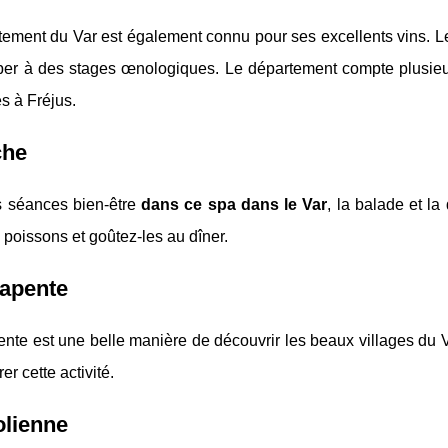
ement du Var est également connu pour ses excellents vins. Le 
ciper à des stages œnologiques. Le département compte plusie
s à Fréjus.
che
s séances bien-être
dans ce spa dans le Var
, la balade et la
poissons et goûtez-les au dîner.
rapente
nte est une belle manière de découvrir les beaux villages du V
er cette activité.
olienne