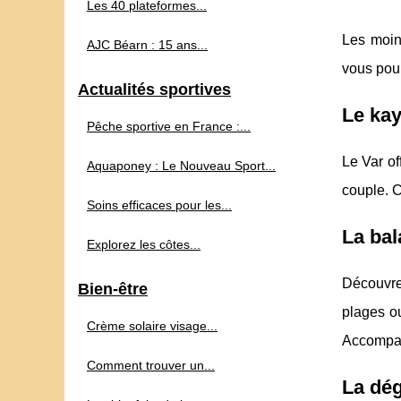
Les 40 plateformes...
Les moins
AJC Béarn : 15 ans...
vous pour
Actualités sportives
Le ka
Pêche sportive en France :...
Le Var of
Aquaponey : Le Nouveau Sport...
couple. 
Soins efficaces pour les...
La bal
Explorez les côtes...
Découvre
Bien-être
plages ou
Crème solaire visage...
Accompagn
Comment trouver un...
La dég