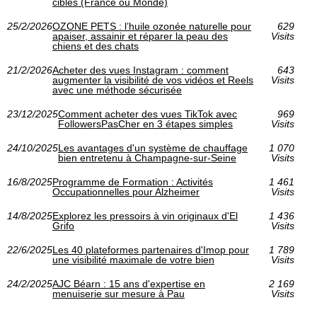
ciblés (France ou Monde)
25/2/2026
OZONE PETS : l’huile ozonée naturelle pour
629
apaiser, assainir et réparer la peau des
Visits
chiens et des chats
21/2/2026
Acheter des vues Instagram : comment
643
augmenter la visibilité de vos vidéos et Reels
Visits
avec une méthode sécurisée
23/12/2025
Comment acheter des vues TikTok avec
969
FollowersPasCher en 3 étapes simples
Visits
24/10/2025
Les avantages d'un système de chauffage
1 070
bien entretenu à Champagne-sur-Seine
Visits
16/8/2025
Programme de Formation : Activités
1 461
Occupationnelles pour Alzheimer
Visits
14/8/2025
Explorez les pressoirs à vin originaux d'El
1 436
Grifo
Visits
22/6/2025
Les 40 plateformes partenaires d'Imop pour
1 789
une visibilité maximale de votre bien
Visits
24/2/2025
AJC Béarn : 15 ans d'expertise en
2 169
menuiserie sur mesure à Pau
Visits