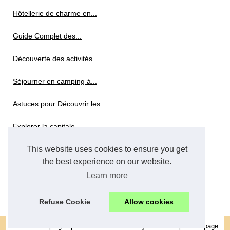
Hôtellerie de charme en...
Guide Complet des...
Découverte des activités...
Séjourner en camping à...
Astuces pour Découvrir les...
Explorer la capitale...
Achetez votre pass visite New...
This website uses cookies to ensure you get
the best experience on our website.
Profitez de tout le confort...
Learn more
Choisir de passer des...
Refuse Cookie
Allow cookies
© 2026
Camping-la-pause.fr
/
Cookies Policy
/
RSS
/
Top of the page