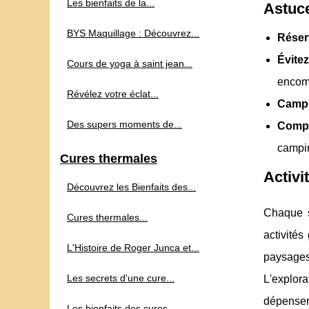
Les bienfaits de la...
Astuc
BYS Maquillage : Découvrez...
Réser
Évite
Cours de yoga à saint jean...
encom
Révélez votre éclat...
Campi
Des supers moments de...
Comp
campin
Cures thermales
Activi
Découvrez les Bienfaits des...
Chaque s
Cures thermales...
activité
L'Histoire de Roger Junca et...
paysages
Les secrets d'une cure...
L'explor
dépenser
Les bienfaits des cures...