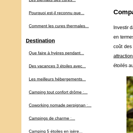
Compa
Pourquoi est-il reconnu que...
Comment les cures thermales...
Investir
en termes
Destination
coût des
Que faire à hyères pendant...
attractio
étoilés a
Des vacances 3 étoiles avec...
Les meilleurs hébergements...
Camping tout confort drôme :...
Coworking nomade perpignan :...
Campings de charme :...
Camping 5 étoiles en isère...