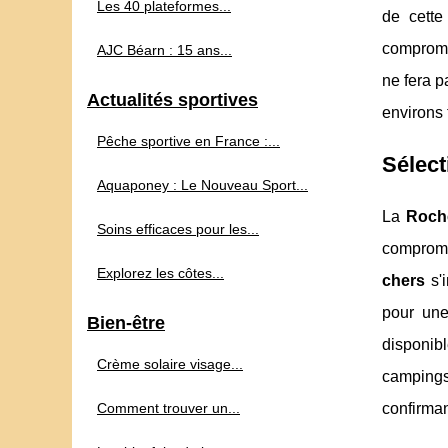
Les 40 plateformes...
de cette
compromet
AJC Béarn : 15 ans...
ne fera p
Actualités sportives
environs 
Pêche sportive en France :...
Sélec
Aquaponey : Le Nouveau Sport...
La
Roch
Soins efficaces pour les...
compromet
Explorez les côtes...
chers
s'i
pour une
Bien-être
disponib
Crème solaire visage...
camping
Comment trouver un...
confirman