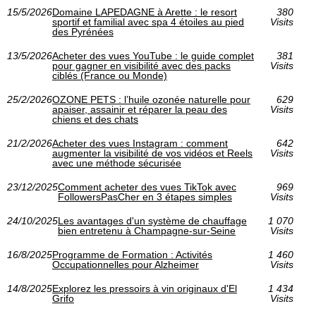
15/5/2026
Domaine LAPEDAGNE à Arette : le resort
380
sportif et familial avec spa 4 étoiles au pied
Visits
des Pyrénées
13/5/2026
Acheter des vues YouTube : le guide complet
381
pour gagner en visibilité avec des packs
Visits
ciblés (France ou Monde)
25/2/2026
OZONE PETS : l’huile ozonée naturelle pour
629
apaiser, assainir et réparer la peau des
Visits
chiens et des chats
21/2/2026
Acheter des vues Instagram : comment
642
augmenter la visibilité de vos vidéos et Reels
Visits
avec une méthode sécurisée
23/12/2025
Comment acheter des vues TikTok avec
969
FollowersPasCher en 3 étapes simples
Visits
24/10/2025
Les avantages d'un système de chauffage
1 070
bien entretenu à Champagne-sur-Seine
Visits
16/8/2025
Programme de Formation : Activités
1 460
Occupationnelles pour Alzheimer
Visits
14/8/2025
Explorez les pressoirs à vin originaux d'El
1 434
Grifo
Visits