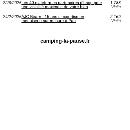
22/6/2025
Les 40 plateformes partenaires d'Imop pour
1 788
une visibilité maximale de votre bien
Visits
24/2/2025
AJC Béarn : 15 ans d'expertise en
2 169
menuiserie sur mesure à Pau
Visits
camping-la-pause.fr