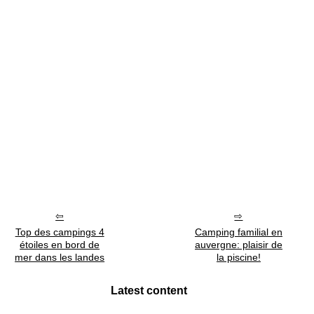
Top des campings 4
Camping familial en
étoiles en bord de
auvergne: plaisir de
mer dans les landes
la piscine!
Latest content