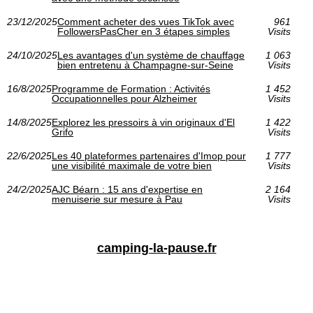
23/12/2025
Comment acheter des vues TikTok avec
961
FollowersPasCher en 3 étapes simples
Visits
24/10/2025
Les avantages d'un système de chauffage
1 063
bien entretenu à Champagne-sur-Seine
Visits
16/8/2025
Programme de Formation : Activités
1 452
Occupationnelles pour Alzheimer
Visits
14/8/2025
Explorez les pressoirs à vin originaux d'El
1 422
Grifo
Visits
22/6/2025
Les 40 plateformes partenaires d'Imop pour
1 777
une visibilité maximale de votre bien
Visits
24/2/2025
AJC Béarn : 15 ans d'expertise en
2 164
menuiserie sur mesure à Pau
Visits
camping-la-pause.fr