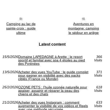
Camping au lac de
Aventures en
sainte-croix : guide
montagne: camping
ultime
le sédour en ariège
Latest content
15/5/2026
Domaine LAPEDAGNE à Arette : le resort
366
sportif et familial avec spa 4 étoiles au pied
Visits
des Pyrénées
13/5/2026
Acheter des vues YouTube : le guide complet
371
pour gagner en visibilité avec des packs
Visits
ciblés (France ou Monde)
25/2/2026
OZONE PETS : l’huile ozonée naturelle pour
618
apaiser, assainir et réparer la peau des
Visits
chiens et des chats
21/2/2026
Acheter des vues Instagram : comment
633
augmenter la visibilité de vos vidéos et Reels
Visits
avec une méthode sécurisée